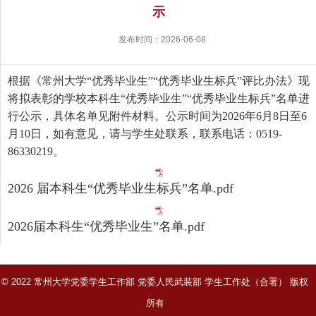
示
发布时间：2026-06-08
根据
《
常州大学
“
优秀毕业生
”“
优秀毕业生标兵
”
评比办法
》
现
将拟表彰的学校
本科生
“
优秀毕业生
”“
优秀毕业生标兵
”
名单进
行公示，具体名单见附件材料。公示时间为202
6
年
6
月
8
日至
6
月
10
日，如有意见，请与学生处联系，联系电话：0519-
86330219
。
2026 届本科生“优秀毕业生标兵”名单.pdf
2026届本科生“优秀毕业生”名单.pdf
© 2022 常州大学党委学生工作部 党委人民武装部 学生工作处（合署） 版权
所有