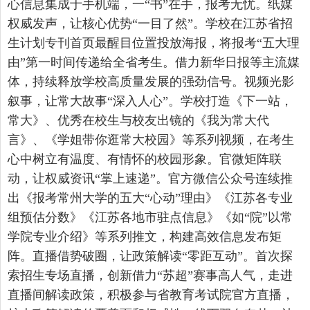
心信息集成于手机端，一
“书”在手，报考无忧。纸媒
权威发声，让核心优势“一目了然”。学校在江苏省招
生计划专刊首页最醒目位置投放海报，将报考“五大理
由”第一时间传递给全省考生。借力新华日报等主流媒
体，持续释放学校高质量发展的强劲信号。视频光影
叙事，让常大故事“深入人心”。学校打造《下一站，
常大》
、
优秀在校生与校友出镜的《我为常大代
言》
、
《学姐带你逛常大校园》
等系列视频
，在考生
心中树立有温度、有情怀的校园形象。官微矩阵联
动，让权威资讯
“掌上速递”。官方微信公众号连续推
出《报考常州大学的五大“心动”理由》《江苏各专业
组预估分数》《江苏各地市驻点信息》《如“院”以常
学院专业介绍》等系列推文，构建高效信息发布矩
阵。直播借势破圈，让政策解读“零距互动”。首次探
索招生专场直播，创新借力“苏超”赛事高人气，走进
直播间解读政策
，
积极参与省教育考试院官方直播，