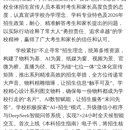
校全体招生宣传人员本着对考生和家长高度负责的态
度，认真宣讲学校办学理念、学科专业特色及2026年
招生政策，耐心、精准解答考生和家长提出的问题，
以实际行动诠释了常大人“勇担责任、追求卓越”的学
校精神，赢得了广大考生和家长的信任和认可。
学校紧扣
“不止寻常”招生理念，统筹多维资源，
构建了物料为基、AI为翼、纸媒为窗、视频为景、官
微为桥、直播为径、线下为锚“七位一体”立体化宣传
矩阵，推出系列精准高效的招生举措，全方位传递常
大声音。物料精雕细琢，让招生信息“触手可及”。学
校精心设计系列图文物料，确保每一份物料都成为学
校行走的“名片”。AI数智赋能，让招生服务“未问先
答”。学校积极探索“AI+招生”模式，升级
微信
小程序
与
DeepSeek智能问答系统，实现7×24小时全天候智能
交互。首次上线《本科招生指南》电子书，将
招生
核